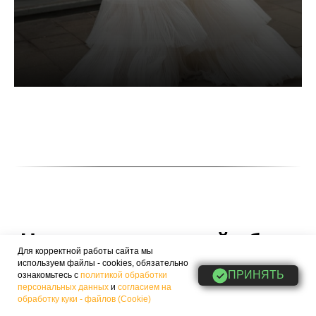
Нам доверяют свой образ
Для корректной работы сайта мы
самые красивые девушки
используем файлы - cookies, обязательно
ПРИНЯТЬ
ознакомьтесь с
политикой обработки
Москвы и медийные
персональных данных
и
согласием на
обработку куки - файлов (Cookie)