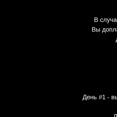
В случа
Вы допл
День #1 - в
Д