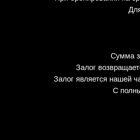
Для
Сумма з
Залог возвращает
Залог является нашей ч
С полн