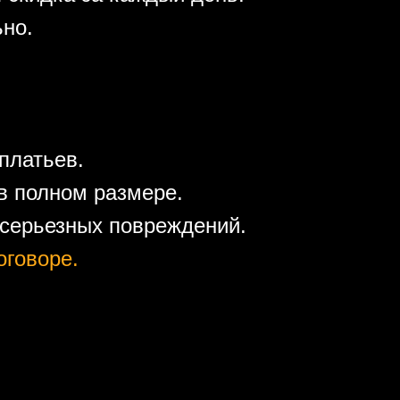
ьно.
платьев.
в полном размере.
 серьезных повреждений.
оговоре.