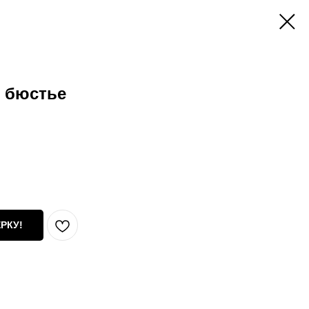
- бюстье
РКУ!