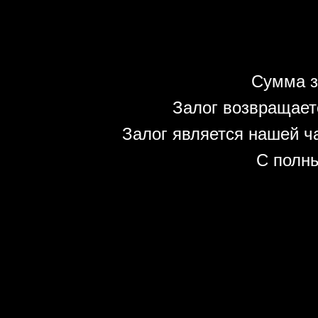
Сумма з
Залог возвращает
Залог является нашей ч
С полн