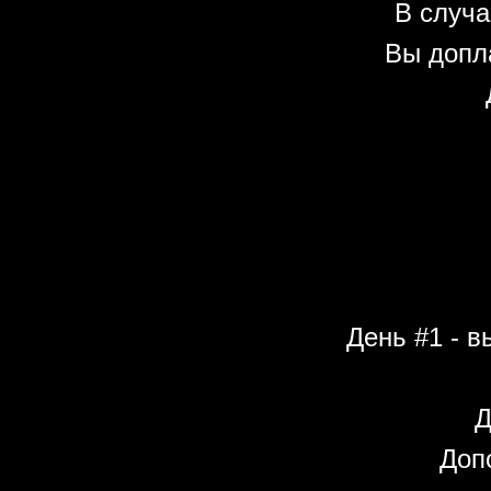
В случа
Вы допл
День #1 - в
Д
Допо