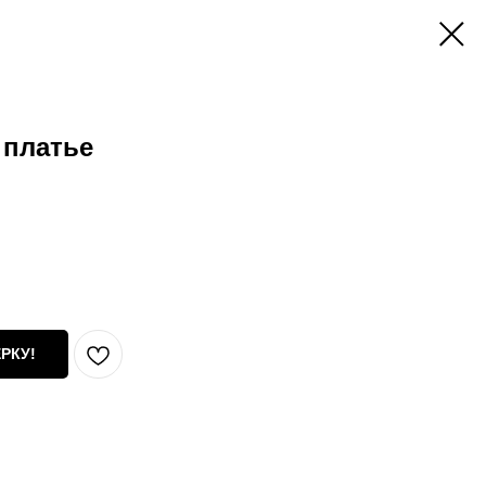
 платье
РКУ!