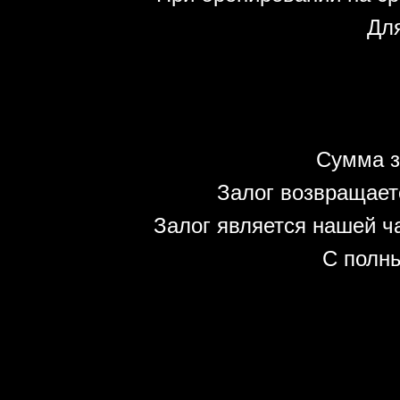
Для
Сумма з
Залог возвращает
Залог является нашей ч
С полн