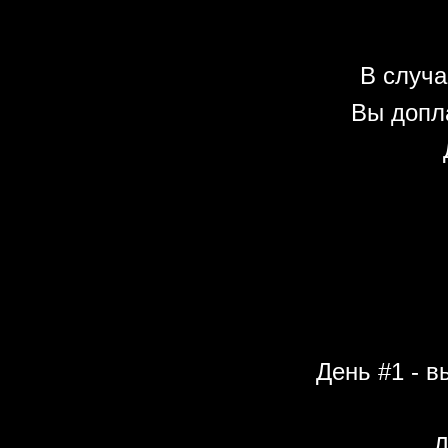
В случа
Вы допл
День #1 - в
Д