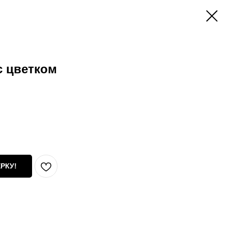
с цветком
РКУ!