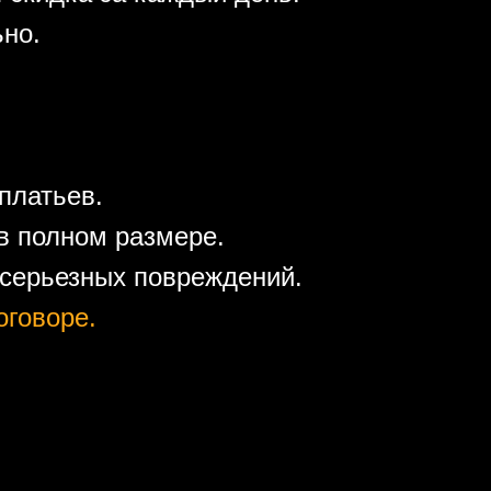
ьно.
платьев.
в полном размере.
 серьезных повреждений.
оговоре.