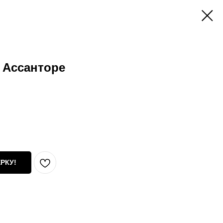
 Ассанторе
РКУ!