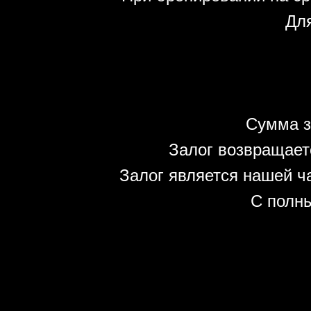
Для
Сумма з
Залог возвращает
Залог является нашей ч
С полн