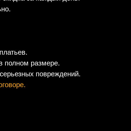
ьно.
платьев.
в полном размере.
 серьезных повреждений.
оговоре.