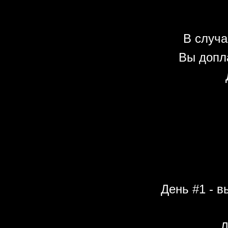
В случа
Вы допл
День #1 - в
Д