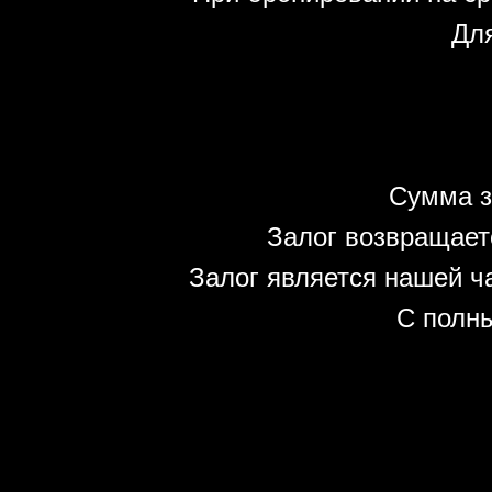
Для
Сумма з
Залог возвращает
Залог является нашей ч
С полн