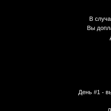
В случа
Вы допл
День #1 - в
Д