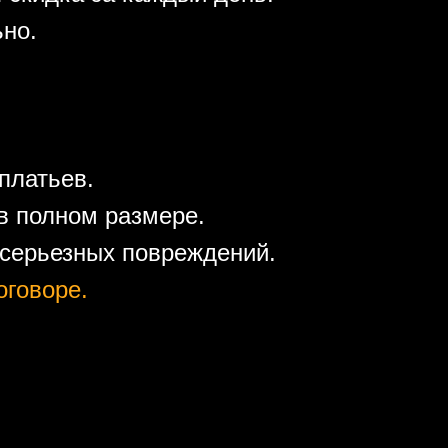
ьно.
платьев.
в полном размере.
 серьезных повреждений.
оговоре.