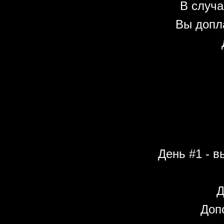
В случа
Вы допл
День #1 - в
Д
Допо