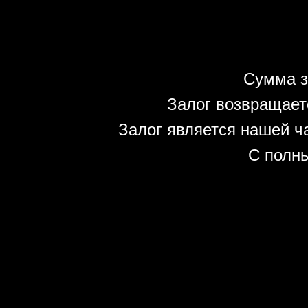
Сумма з
Залог возвращает
Залог является нашей ч
С полн