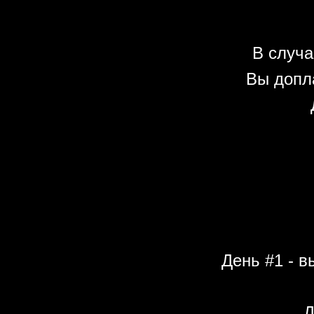
В случа
Вы допл
День #1 - в
Д