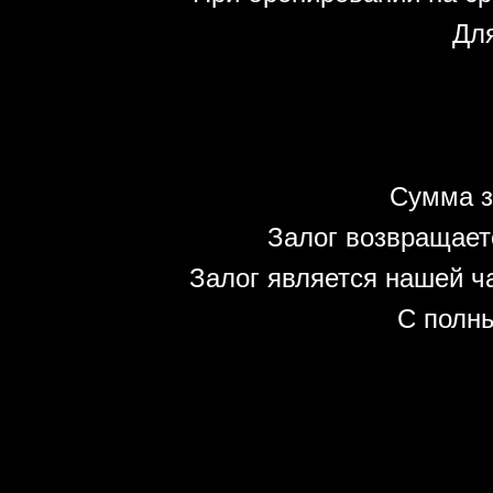
Для
Сумма з
Залог возвращает
Залог является нашей ч
С полн