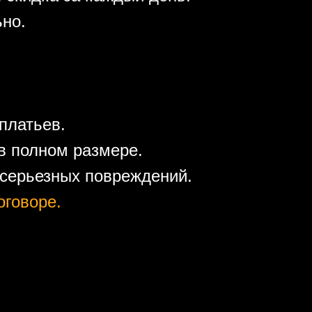
ьно.
платьев.
в полном размере.
 серьезных повреждений.
оговоре.