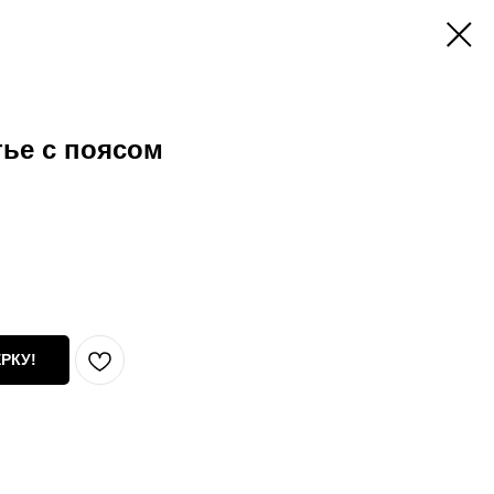
ье с поясом
РКУ!