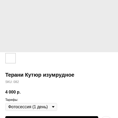
Терани Кутюр изумрудное
SKU:
082
4 000
р.
Тарифы: