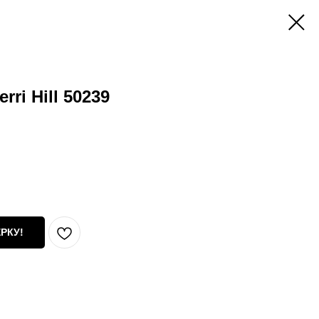
ri Hill 50239
РКУ!