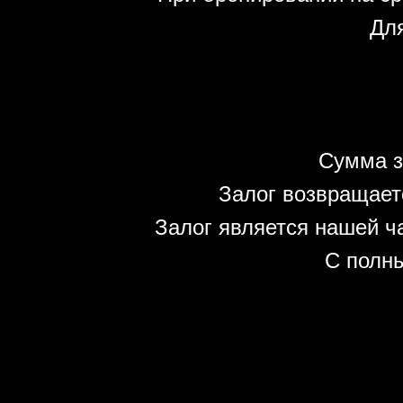
Для
Сумма з
Залог возвращает
Залог является нашей ч
С полн