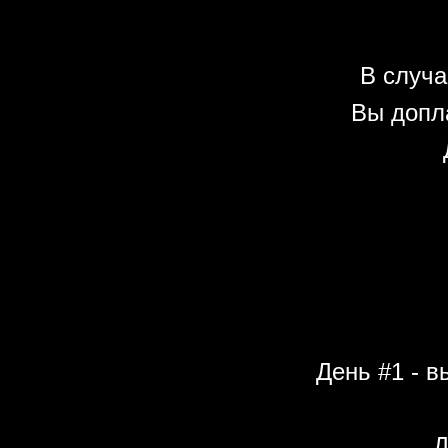
В случа
Вы допл
День #1 - в
Д