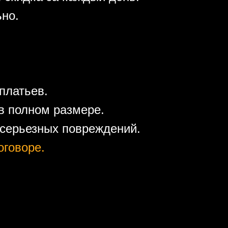
ьно.
платьев.
в полном размере.
 серьезных повреждений.
оговоре.