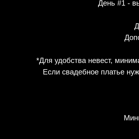
День #1 - в
Д
Допо
*Для удобства невест, минима
Если свадебное платье нуж
Мин