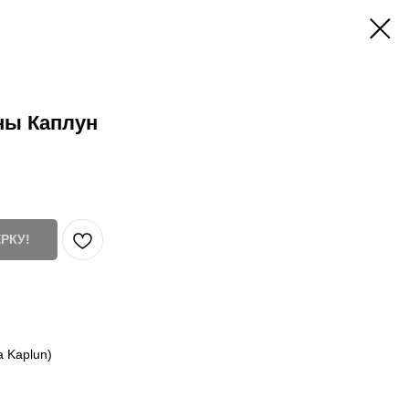
ны Каплун
РКУ!
a Kaplun)