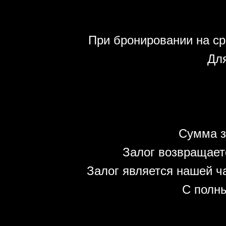
При бронировании на ср
Для
Сумма з
Залог возвращает
Залог является нашей ч
С полн