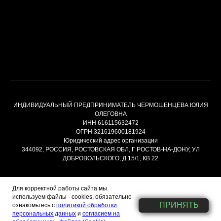
ИНДИВИДУАЛЬНЫЙ ПРЕДПРИНИМАТЕЛЬ ЧЕРМОШЕНЦЕВА ЮЛИЯ
ОЛЕГОВНА
ИНН 616115632472
ОГРН 321619600181924
Юридический адрес организации
344092, РОССИЯ, РОСТОВСКАЯ ОБЛ, Г РОСТОВ-НА-ДОНУ, УЛ
ДОБРОВОЛЬСКОГО, Д 15/1, КВ 22
Для корректной работы сайта мы
Договор публичной оферты
используем файлы - cookies, обязательно
Политика обработки персональных данных
ПРИНЯТЬ
ознакомьтесь с
политикой обработки
персональных данных
и
согласием на
Согласие на обработку персональных данных