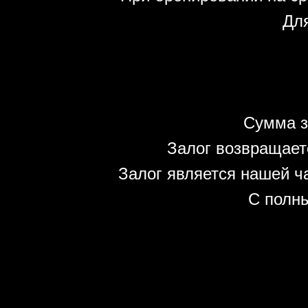
Для
Сумма з
Залог возвращает
Залог является нашей ч
С полн