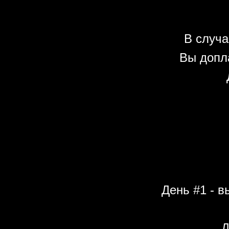
В случа
Вы допл
День #1 - в
Д