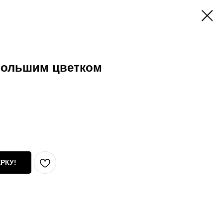
 большим цветком
РКУ!