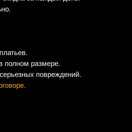
ьно.
платьев.
в полном размере.
 серьезных повреждений.
оговоре.