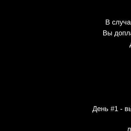
В случа
Вы допл
День #1 - в
Д