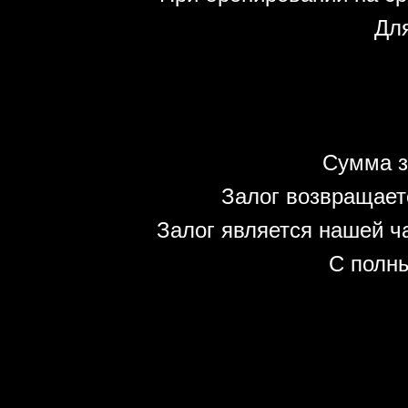
Для
Сумма з
Залог возвращает
Залог является нашей ч
С полн