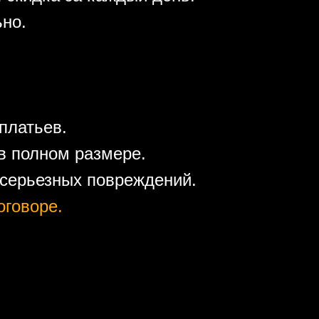
ьно.
платьев.
в полном размере.
 серьезных повреждений.
оговоре.